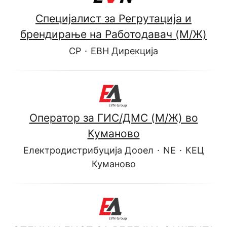
Специјалист за Регрутација и
брендирање на Работодавач (М/Ж)
CP
·
ЕВН Дирекција
Оператор за ГИС/ДМС (М/Ж) во
Куманово
Електродистрибуција Дооел
·
NE
·
КЕЦ
Куманово