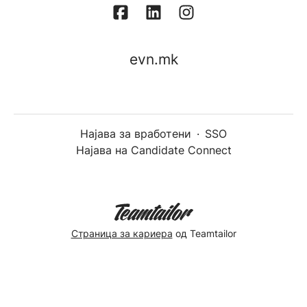
evn.mk
Најава за вработени
·
SSO
Најава на Candidate Connect
Страница за кариера
од Teamtailor